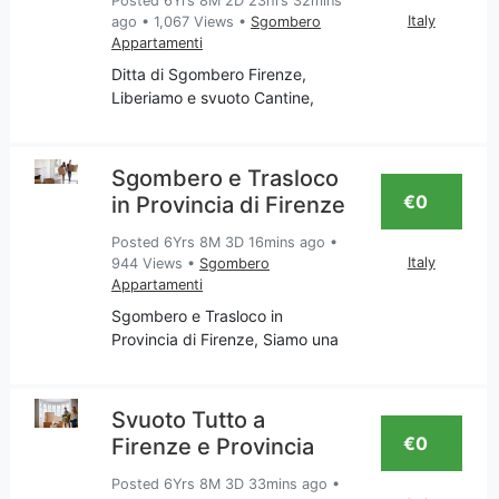
Posted 6Yrs 8M 2D 23hrs 32mins
Italy
ago
•
1,067 Views
•
Sgombero
Appartamenti
Ditta di Sgombero Firenze,
Liberiamo e svuoto Cantine,
Appartamenti, Garage, Soffitte,
Ritiro mobili usati, Imbiancatura,
Falegnameria. La nostra
Sgombero e Trasloco
impresa è attenta al traslocare
€0
in Provincia di Firenze
tutto ciò che non ti
Posted 6Yrs 8M 3D 16mins ago
•
Italy
944 Views
•
Sgombero
Appartamenti
Sgombero e Trasloco in
Provincia di Firenze, Siamo una
impresa Toscana che si occupa
di servizi come: Pulizia; Svuoto
Appartamenti, Traslochi,
Svuoto Tutto a
Imbiancatura; riparazione mobili
€0
Firenze e Provincia
finestre, porte in legno
Posted 6Yrs 8M 3D 33mins ago
•