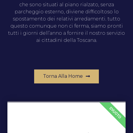
che sono situati al piano rialzato, senza
parcheggio esterno, diviene difficoltoso lo
spostamento dei relativi arredamenti. tutto
questo comunque non ci ferma, siamo pronti
tutti i giorni dell’anno a fornire il nostro servizio
ai cittadini della Toscana.
Torna Alla Home
SVUOTO