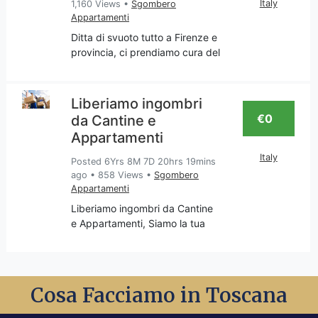
Italy
1,160 Views
•
Sgombero
Appartamenti
Ditta di svuoto tutto a Firenze e
provincia, ci prendiamo cura del
tuo appartamento per liberarlo
da tutto ciò che non desideri
più, o meglio che reputi
Liberiamo ingombri
superfluo e quindi va
€0
da Cantine e
sgomberato con trasport
Appartamenti
Italy
Posted 6Yrs 8M 7D 20hrs 19mins
ago
•
858 Views
•
Sgombero
Appartamenti
Liberiamo ingombri da Cantine
e Appartamenti, Siamo la tua
impresa di sgomberi
appartamenti e cantine, servizio
svolto in Toscana e nella
provincia di Firenze, Chiama per
Cosa Facciamo in Toscana
un Preventivo e sopralluogo.