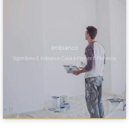
Imbianco
Sgombero E Imbianco Casa A Firenze E Provincia