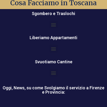
Cosa Facciamo in Toscana
un Preventivo e sopralluogo.
Sgombero e Traslochi
Liberiamo Appartamenti
Svuotiamo Cantine
Oggi, News, su come Svolgiamo il servizio a Firenze
e Provincia: