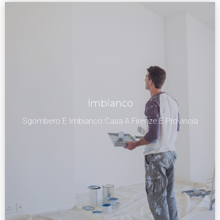
Imbianco
Sgombero E Imbianco Casa A Firenze E Provincia