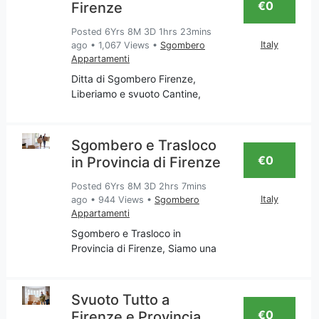
€0
Firenze
Posted 6Yrs 8M 3D 1hrs 23mins
Italy
ago
•
1,067 Views
•
Sgombero
Appartamenti
Ditta di Sgombero Firenze,
Liberiamo e svuoto Cantine,
Appartamenti, Garage, Soffitte,
Ritiro mobili usati, Imbiancatura,
Falegnameria. La nostra
Sgombero e Trasloco
impresa è attenta al traslocare
€0
in Provincia di Firenze
tutto ciò che non ti
Posted 6Yrs 8M 3D 2hrs 7mins
Italy
ago
•
944 Views
•
Sgombero
Appartamenti
Sgombero e Trasloco in
Provincia di Firenze, Siamo una
impresa Toscana che si occupa
di servizi come: Pulizia; Svuoto
Appartamenti, Traslochi,
Svuoto Tutto a
Imbiancatura; riparazione mobili
€0
Firenze e Provincia