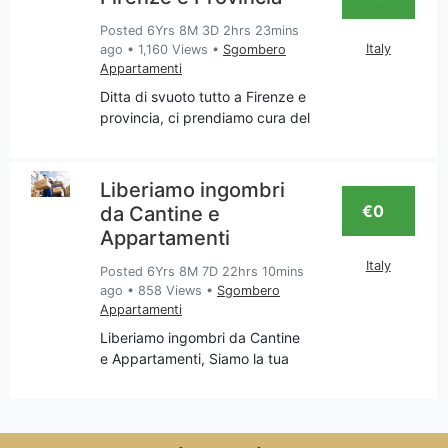
finestre, porte in legno
Posted 6Yrs 8M 3D 2hrs 23mins
Italy
ago
•
1,160 Views
•
Sgombero
Appartamenti
Ditta di svuoto tutto a Firenze e
provincia, ci prendiamo cura del
tuo appartamento per liberarlo
da tutto ciò che non desideri
più, o meglio che reputi
Liberiamo ingombri
superfluo e quindi va
€0
da Cantine e
sgomberato con trasport
Appartamenti
Italy
Posted 6Yrs 8M 7D 22hrs 10mins
ago
•
858 Views
•
Sgombero
Appartamenti
Liberiamo ingombri da Cantine
e Appartamenti, Siamo la tua
impresa di sgomberi
appartamenti e cantine, servizio
svolto in Toscana e nella
provincia di Firenze, Chiama per