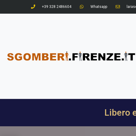
+39 328 2486604
Whatsapp
larase
Libero 