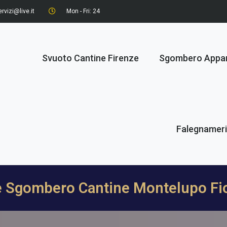
rvizi@live.it
Mon - Fri: 24
Svuoto Cantine Firenze
Sgombero Appa
Falegnamer
e Sgombero Cantine Montelupo Fi