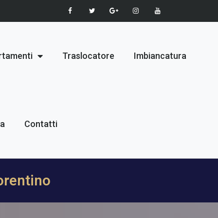
rtamenti
Traslocatore
Imbiancatura
ia
Contatti
orentino