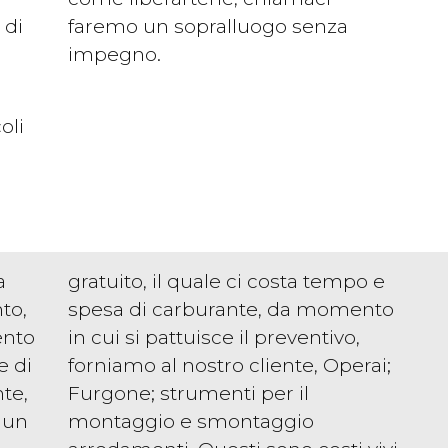
 di
faremo un sopralluogo senza
impegno.
oli
a
gratuito, il quale ci costa tempo e
to,
spesa di carburante, da momento
ento
in cui si pattuisce il preventivo,
e di
forniamo al nostro cliente, Operai;
te,
Furgone; strumenti per il
 un
montaggio e smontaggio