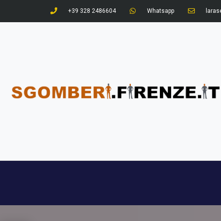
+39 328 2486604
Whatsapp
larase