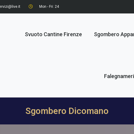
rvizi@live.it
Mon - Fri: 24
Svuoto Cantine Firenze
Sgombero Appa
Falegnamer
Sgombero Dicomano