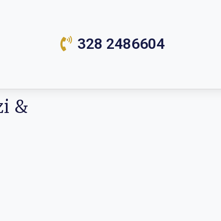
328 2486604
zi &