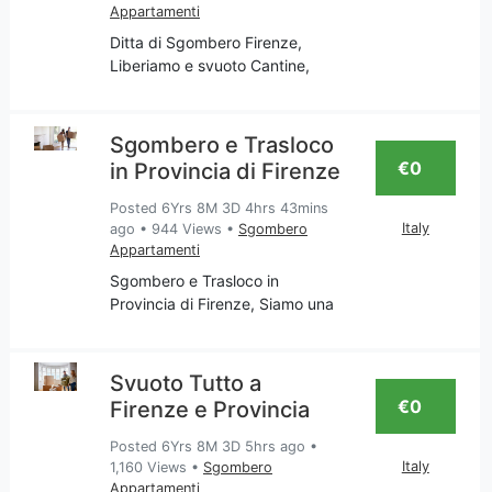
Appartamenti
Ditta di Sgombero Firenze,
Liberiamo e svuoto Cantine,
Appartamenti, Garage, Soffitte,
Ritiro mobili usati, Imbiancatura,
Falegnameria. La nostra
Sgombero e Trasloco
impresa è attenta al traslocare
€0
in Provincia di Firenze
tutto ciò che non ti
Posted 6Yrs 8M 3D 4hrs 43mins
Italy
ago
•
944 Views
•
Sgombero
Appartamenti
Sgombero e Trasloco in
Provincia di Firenze, Siamo una
impresa Toscana che si occupa
di servizi come: Pulizia; Svuoto
Appartamenti, Traslochi,
Svuoto Tutto a
Imbiancatura; riparazione mobili
€0
Firenze e Provincia
finestre, porte in legno
Posted 6Yrs 8M 3D 5hrs ago
•
Italy
1,160 Views
•
Sgombero
Appartamenti