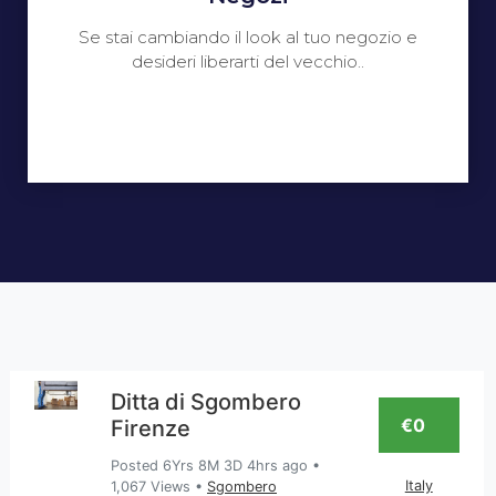
Se stai cambiando il look al tuo negozio e
desideri liberarti del vecchio..
Ditta di Sgombero
€0
Firenze
Posted 6Yrs 8M 3D 4hrs ago
•
Italy
1,067 Views
•
Sgombero