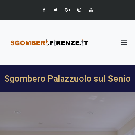
Sgombero Palazzuolo sul Senio