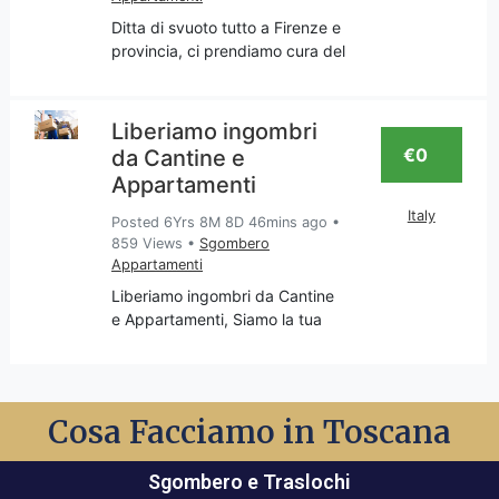
Ditta di svuoto tutto a Firenze e
provincia, ci prendiamo cura del
tuo appartamento per liberarlo
da tutto ciò che non desideri
più, o meglio che reputi
Liberiamo ingombri
superfluo e quindi va
€0
da Cantine e
sgomberato con trasport
Appartamenti
Italy
Posted 6Yrs 8M 8D 46mins ago
•
859 Views
•
Sgombero
Appartamenti
Liberiamo ingombri da Cantine
e Appartamenti, Siamo la tua
impresa di sgomberi
appartamenti e cantine, servizio
svolto in Toscana e nella
provincia di Firenze, Chiama per
Cosa Facciamo in Toscana
un Preventivo e sopralluogo.
Sgombero e Traslochi