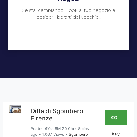
Se stai cambiando il look al tuo negozio e
desideri liberarti del vecchio..
Ditta di Sgombero
€0
Firenze
Posted 6Yrs 8M 2D 6hrs 8mins
Italy
ago
•
1,067 Views
•
Sgombero