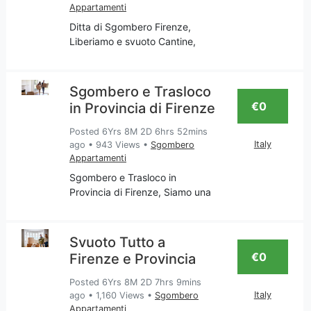
Appartamenti
Ditta di Sgombero Firenze,
Liberiamo e svuoto Cantine,
Appartamenti, Garage, Soffitte,
Ritiro mobili usati, Imbiancatura,
Falegnameria. La nostra
Sgombero e Trasloco
impresa è attenta al traslocare
€0
in Provincia di Firenze
tutto ciò che non ti
Posted 6Yrs 8M 2D 6hrs 52mins
Italy
ago
•
943 Views
•
Sgombero
Appartamenti
Sgombero e Trasloco in
Provincia di Firenze, Siamo una
impresa Toscana che si occupa
di servizi come: Pulizia; Svuoto
Appartamenti, Traslochi,
Svuoto Tutto a
Imbiancatura; riparazione mobili
€0
Firenze e Provincia
finestre, porte in legno
Posted 6Yrs 8M 2D 7hrs 9mins
Italy
ago
•
1,160 Views
•
Sgombero
Appartamenti