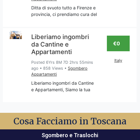
Ditta di svuoto tutto a Firenze e
provincia, ci prendiamo cura del
tuo appartamento per liberarlo
da tutto ciò che non desideri
più, o meglio che reputi
Liberiamo ingombri
superfluo e quindi va
€0
da Cantine e
sgomberato con trasport
Appartamenti
Italy
Posted 6Yrs 8M 7D 2hrs 55mins
ago
•
858 Views
•
Sgombero
Appartamenti
Liberiamo ingombri da Cantine
e Appartamenti, Siamo la tua
impresa di sgomberi
appartamenti e cantine, servizio
svolto in Toscana e nella
provincia di Firenze, Chiama per
Cosa Facciamo in Toscana
un Preventivo e sopralluogo.
Sgombero e Traslochi