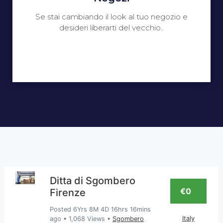
Se stai cambiando il look al tuo negozio e
desideri liberarti del vecchio..
Ditta di Sgombero
€0
Firenze
Posted 6Yrs 8M 4D 16hrs 16mins
Italy
ago
•
1,068 Views
•
Sgombero