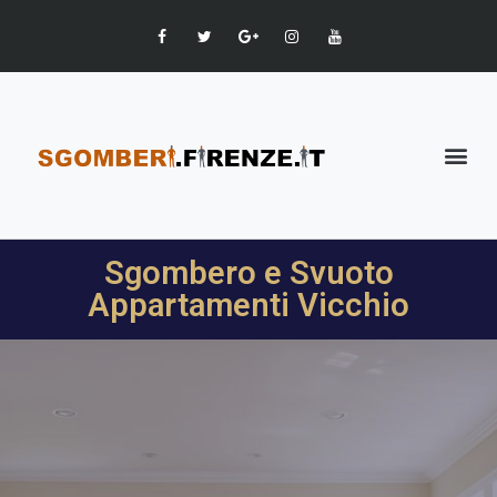
Sgombero e Svuoto
Appartamenti Vicchio