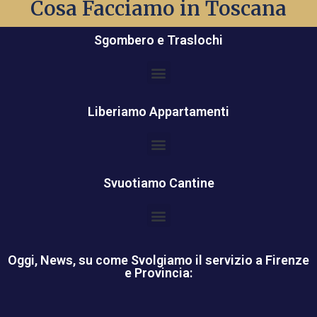
Cosa Facciamo in Toscana
un Preventivo e sopralluogo.
Sgombero e Traslochi
Liberiamo Appartamenti
Svuotiamo Cantine
Oggi, News, su come Svolgiamo il servizio a Firenze
e Provincia: