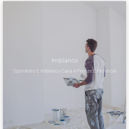
Imbianco
Sgombero E Imbianco Casa A Firenze E Provincia