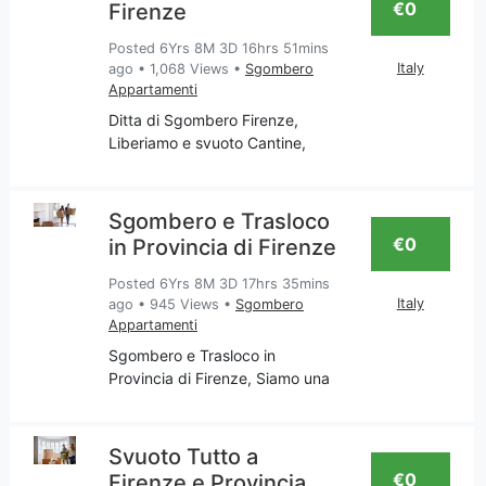
€0
Firenze
Posted 6Yrs 8M 3D 16hrs 51mins
Italy
ago
•
1,068 Views
•
Sgombero
Appartamenti
Ditta di Sgombero Firenze,
Liberiamo e svuoto Cantine,
Appartamenti, Garage, Soffitte,
Ritiro mobili usati, Imbiancatura,
Falegnameria. La nostra
Sgombero e Trasloco
impresa è attenta al traslocare
€0
in Provincia di Firenze
tutto ciò che non ti
Posted 6Yrs 8M 3D 17hrs 35mins
Italy
ago
•
945 Views
•
Sgombero
Appartamenti
Sgombero e Trasloco in
Provincia di Firenze, Siamo una
impresa Toscana che si occupa
di servizi come: Pulizia; Svuoto
Appartamenti, Traslochi,
Svuoto Tutto a
Imbiancatura; riparazione mobili
€0
Firenze e Provincia