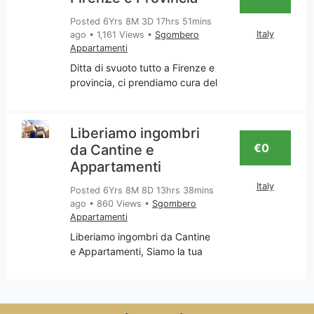
finestre, porte in legno
Posted 6Yrs 8M 3D 17hrs 51mins
Italy
ago
•
1,161 Views
•
Sgombero
Appartamenti
Ditta di svuoto tutto a Firenze e
provincia, ci prendiamo cura del
tuo appartamento per liberarlo
da tutto ciò che non desideri
più, o meglio che reputi
Liberiamo ingombri
superfluo e quindi va
€0
da Cantine e
sgomberato con trasport
Appartamenti
Italy
Posted 6Yrs 8M 8D 13hrs 38mins
ago
•
860 Views
•
Sgombero
Appartamenti
Liberiamo ingombri da Cantine
e Appartamenti, Siamo la tua
impresa di sgomberi
appartamenti e cantine, servizio
svolto in Toscana e nella
provincia di Firenze, Chiama per