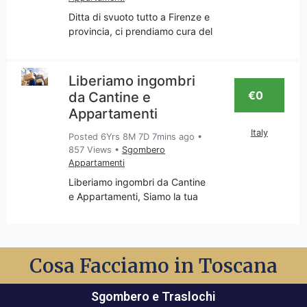
Ditta di svuoto tutto a Firenze e
provincia, ci prendiamo cura del
tuo appartamento per liberarlo
da tutto ciò che non desideri
più, o meglio che reputi
Liberiamo ingombri
superfluo e quindi va
€0
da Cantine e
sgomberato con trasport
Appartamenti
Italy
Posted 6Yrs 8M 7D 7mins ago
•
857 Views
•
Sgombero
Appartamenti
Liberiamo ingombri da Cantine
e Appartamenti, Siamo la tua
impresa di sgomberi
appartamenti e cantine, servizio
svolto in Toscana e nella
provincia di Firenze, Chiama per
Cosa Facciamo in Toscana
un Preventivo e sopralluogo.
Sgombero e Traslochi