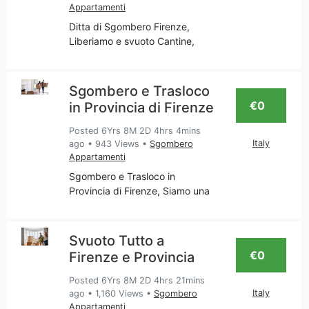
Appartamenti
Ditta di Sgombero Firenze,
Liberiamo e svuoto Cantine,
Appartamenti, Garage, Soffitte,
Ritiro mobili usati, Imbiancatura,
Falegnameria. La nostra
Sgombero e Trasloco
impresa è attenta al traslocare
€0
in Provincia di Firenze
tutto ciò che non ti
Posted 6Yrs 8M 2D 4hrs 4mins
Italy
ago
•
943 Views
•
Sgombero
Appartamenti
Sgombero e Trasloco in
Provincia di Firenze, Siamo una
impresa Toscana che si occupa
di servizi come: Pulizia; Svuoto
Appartamenti, Traslochi,
Svuoto Tutto a
Imbiancatura; riparazione mobili
€0
Firenze e Provincia
finestre, porte in legno
Posted 6Yrs 8M 2D 4hrs 21mins
Italy
ago
•
1,160 Views
•
Sgombero
Appartamenti