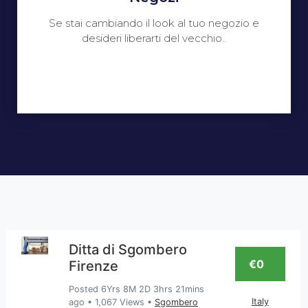
Se stai cambiando il look al tuo negozio e
desideri liberarti del vecchio..
Ditta di Sgombero
€0
Firenze
Posted 6Yrs 8M 2D 3hrs 21mins
Italy
ago
•
1,067 Views
•
Sgombero