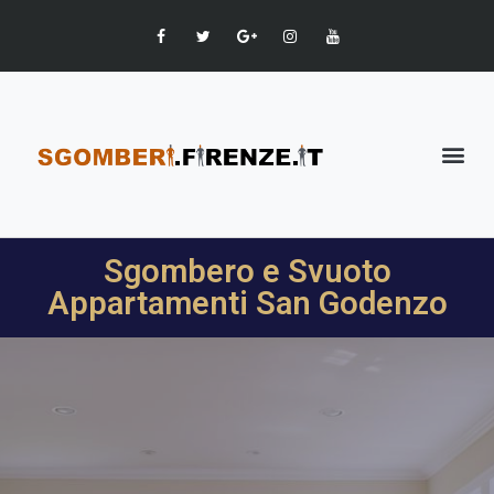
Sgombero e Svuoto
Appartamenti San Godenzo