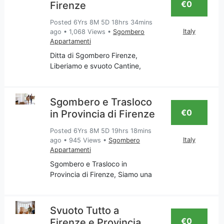
€0
Firenze
Posted 6Yrs 8M 5D 18hrs 34mins
Italy
ago
•
1,068 Views
•
Sgombero
Appartamenti
Ditta di Sgombero Firenze,
Liberiamo e svuoto Cantine,
Appartamenti, Garage, Soffitte,
Ritiro mobili usati, Imbiancatura,
Falegnameria. La nostra
Sgombero e Trasloco
impresa è attenta al traslocare
€0
in Provincia di Firenze
tutto ciò che non ti
Posted 6Yrs 8M 5D 19hrs 18mins
Italy
ago
•
945 Views
•
Sgombero
Appartamenti
Sgombero e Trasloco in
Provincia di Firenze, Siamo una
impresa Toscana che si occupa
di servizi come: Pulizia; Svuoto
Appartamenti, Traslochi,
Svuoto Tutto a
Imbiancatura; riparazione mobili
€0
Firenze e Provincia