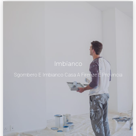
Imbianco
Sgombero E Imbianco Casa A Firenze E Provincia