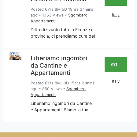
finestre, porte in legno
Posted 6Yrs 8M 5D 19hrs 34mins
Italy
ago
•
1,163 Views
•
Sgombero
Appartamenti
Ditta di svuoto tutto a Firenze e
provincia, ci prendiamo cura del
tuo appartamento per liberarlo
da tutto ciò che non desideri
più, o meglio che reputi
Liberiamo ingombri
superfluo e quindi va
€0
da Cantine e
sgomberato con trasport
Appartamenti
Italy
Posted 6Yrs 8M 10D 15hrs 21mins
ago
•
860 Views
•
Sgombero
Appartamenti
Liberiamo ingombri da Cantine
e Appartamenti, Siamo la tua
impresa di sgomberi
appartamenti e cantine, servizio
svolto in Toscana e nella
provincia di Firenze, Chiama per