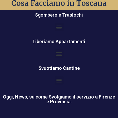
Cosa Facciamo in Toscana
un Preventivo e sopralluogo.
Sgombero e Traslochi
Liberiamo Appartamenti
Svuotiamo Cantine
Oggi, News, su come Svolgiamo il servizio a Firenze
e Provincia: